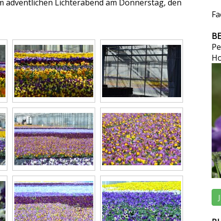
em adventlichen Lichterabend am Donnerstag, den
Fa
B
Pe
Ho