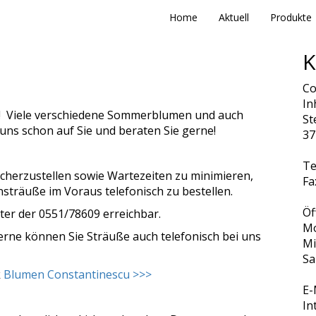
Home
Aktuell
Produkte
K
Co
In
r! Viele verschiedene Sommerblumen und auch
St
uns schon auf Sie und beraten Sie gerne!
37
Te
cherzustellen sowie Wartezeiten zu minimieren,
Fa
nsträuße im Voraus telefonisch zu bestellen.
Öf
ter der 0551/78609 erreichbar.
Mo
Gerne können Sie Sträuße auch telefonisch bei uns
Mi
Sa
k
Blumen Constantinescu >>>
E-
In