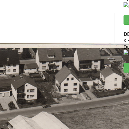
D
Ke
Dü