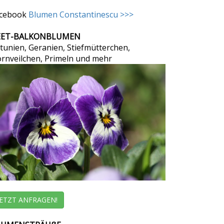
cebook
Blumen Constantinescu >>>
EET-BALKONBLUMEN
tunien, Geranien, Stiefmütterchen,
rnveilchen, Primeln und mehr
JETZT ANFRAGEN!