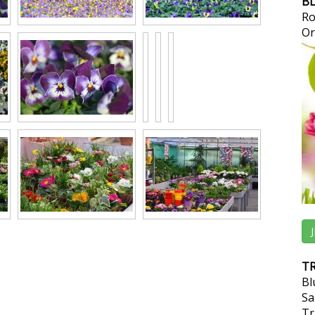
B
Ro
Or
TR
Bl
Sa
Tr