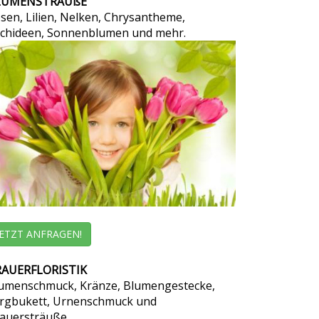
LUMENSTRÄUßE
sen, Lilien, Nelken, Chrysantheme,
chideen, Sonnenblumen und mehr.
JETZT ANFRAGEN!
AUERFLORISTIK
umenschmuck, Kränze, Blumengestecke,
rgbukett, Urnenschmuck und
auersträuße